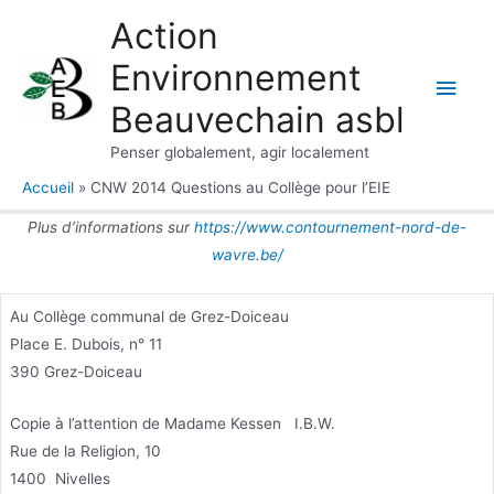
Aller
Action
au
Environnement
contenu
Men
Beauvechain asbl
princ
Penser globalement, agir localement
Accueil
CNW 2014 Questions au Collège pour l’EIE
Plus d’informations sur
https://www.contournement-nord-de-
wavre.be/
Au Collège communal de Grez-Doiceau
Place E. Dubois, n° 11
390 Grez-Doiceau
Copie à l’attention de Madame Kessen I.B.W.
Rue de la Religion, 10
1400 Nivelles