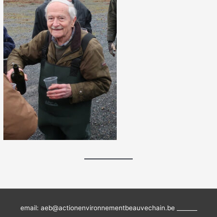
email: aeb@actionenvironnementbeauvechain.be _______