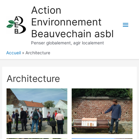
Aller
Action
au
Environnement
contenu
Men
Beauvechain asbl
princ
Penser globalement, agir localement
Accueil
Architecture
Architecture