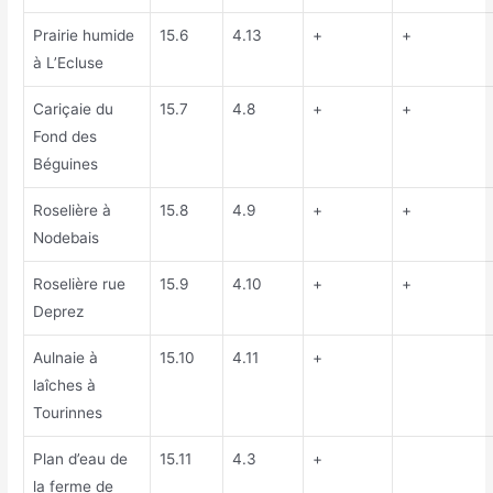
Prairie humide
15.6
4.13
+
+
à L’Ecluse
Cariçaie du
15.7
4.8
+
+
Fond des
Béguines
Roselière à
15.8
4.9
+
+
Nodebais
Roselière rue
15.9
4.10
+
+
Deprez
Aulnaie à
15.10
4.11
+
laîches à
Tourinnes
Plan d’eau de
15.11
4.3
+
la ferme de