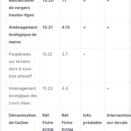
Restauration
15.20
1.1
+
+
de vergers
hautes-tiges
Aménagement
15.21
4.15
+
+
écologique de
mares
Peupleraies
15.22
3.7
+
sur terrains
secs à sous-
bois arbustif
Aménagement
15.23
4.4
+
écologique des
cours d’eau
Dénomination
Réf.
Réf.
Info.
Interventio
de l’action
Fiche
Fiche
préalable
sur terrain
PCDR
PCDN