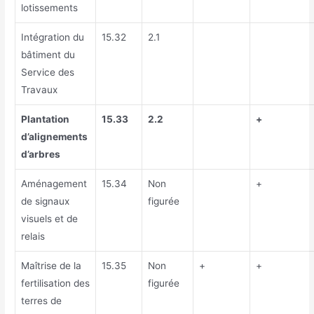
lotissements
Intégration du
15.32
2.1
bâtiment du
Service des
Travaux
Plantation
15.33
2.2
+
d’alignements
d’arbres
Aménagement
15.34
Non
+
de signaux
figurée
visuels et de
relais
Maîtrise de la
15.35
Non
+
+
fertilisation des
figurée
terres de