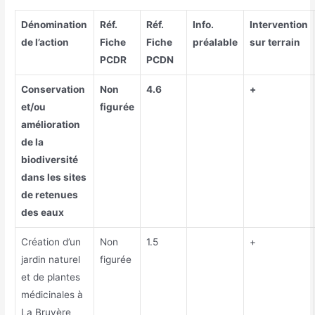
Dénomination
Réf.
Réf.
Info.
Intervention
de l’action
Fiche
Fiche
préalable
sur terrain
PCDR
PCDN
Conservation
Non
4.6
+
et/ou
figurée
amélioration
de la
biodiversité
dans les sites
de retenues
des eaux
Création d’un
Non
1.5
+
jardin naturel
figurée
et de plantes
médicinales à
La Bruyère