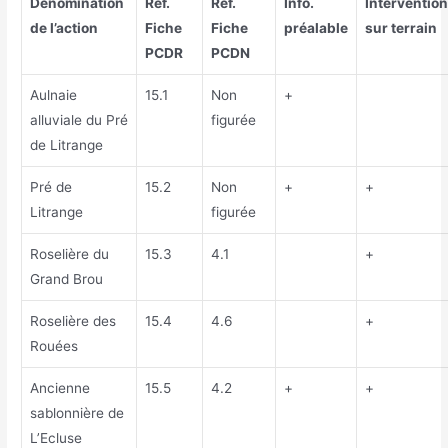
Dénomination
Réf.
Réf.
Info.
Interventio
de l’action
Fiche
Fiche
préalable
sur terrain
PCDR
PCDN
Aulnaie
15.1
Non
+
alluviale du Pré
figurée
de Litrange
Pré de
15.2
Non
+
+
Litrange
figurée
Roselière du
15.3
4.1
+
Grand Brou
Roselière des
15.4
4.6
+
Rouées
Ancienne
15.5
4.2
+
+
sablonnière de
L’Ecluse