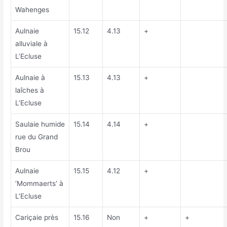
Wahenges
Aulnaie
15.12
4.13
+
alluviale à
L’Ecluse
Aulnaie à
15.13
4.13
+
laîches à
L’Ecluse
Saulaie humide
15.14
4.14
+
rue du Grand
Brou
Aulnaie
15.15
4.12
+
‘Mommaerts’ à
L’Ecluse
Cariçaie près
15.16
Non
+
+