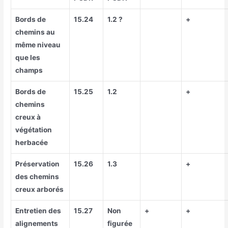
Bords de
15.24
1.2 ?
+
chemins au
même niveau
que les
champs
Bords de
15.25
1.2
+
chemins
creux à
végétation
herbacée
Préservation
15.26
1.3
+
des chemins
creux arborés
Entretien des
15.27
Non
+
+
alignements
figurée