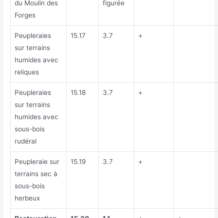
du Moulin des
figurée
Forges
Peupleraies
15.17
3.7
+
sur terrains
humides avec
reliques
Peupleraies
15.18
3.7
+
sur terrains
humides avec
sous-bois
rudéral
Peupleraie sur
15.19
3.7
+
terrains sec à
sous-bois
herbeux