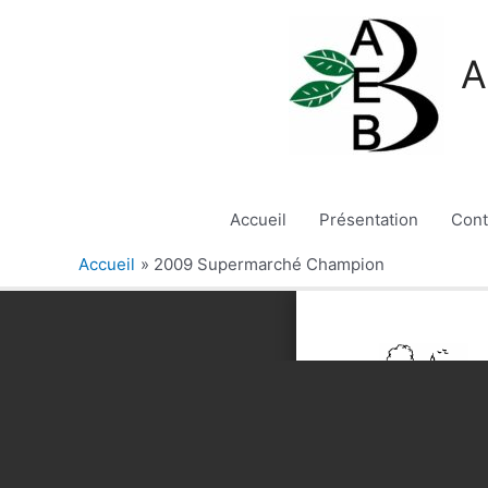
Aller
au
A
contenu
Accueil
Présentation
Cont
Accueil
2009 Supermarché Champion