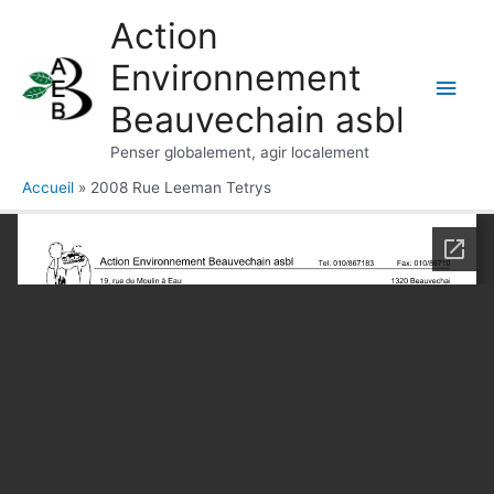
Aller
Action
au
Environnement
contenu
Men
Beauvechain asbl
princ
Penser globalement, agir localement
Accueil
2008 Rue Leeman Tetrys